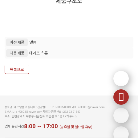
제품구조도
이전 제품
엘름
다음 제품
테라조 스톤
목록으로
상호명 : 에쓰알플로링
대표 : 전영범
TEL : 010-3135-0803
FAX : srf0803@naver.com
EMAIL : srf0803@naver.com
사업자 등록번호 : 292-03-01569
주소 : 인천광역시 부평구 세월천로 30번길 39 1층 LX하우시스
8:00 ~ 17:00
업체 운영시간
(공휴일 및 일요일 휴무)