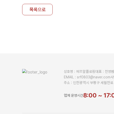
목록으로
상호명 : 에쓰알플로링
대표 : 전영
EMAIL : srf0803@naver.com
사
주소 : 인천광역시 부평구 세월천로 
8:00 ~ 17
업체 운영시간