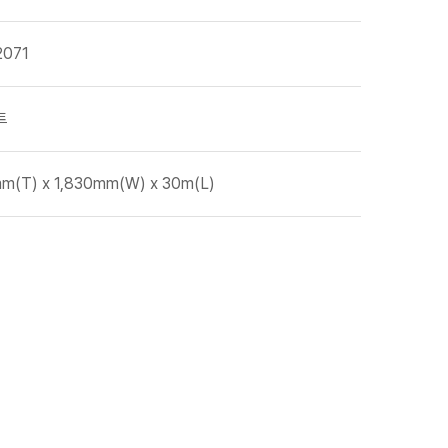
2071
트
m(T) x 1,830mm(W) x 30m(L)