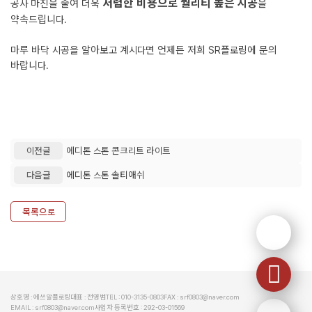
저렴한 비용으로 퀄리티 높은 시공
공사 마진을 줄여 더욱
을
약속드립니다.
마루 바닥 시공을 알아보고 계시다면 언제든 저희 SR플로링에 문의
바랍니다.
이전글
에디톤 스톤 콘크리트 라이트
다음글
에디톤 스톤 솔티애쉬
목록으로
상호명 : 에쓰알플로링
대표 : 전영범
TEL : 010-3135-0803
FAX : srf0803@naver.com
EMAIL : srf0803@naver.com
사업자 등록번호 : 292-03-01569