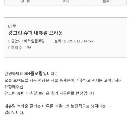
에디톤
철거
보수
마루
강그린 슈퍼 내츄럴 브라운
글쓴이 :
에쓰알플로링
날짜 :
2025.01.15 14:53
조회 수 :
176
SR플로링
안녕하세요
입니다 :)
오늘 보여드릴 시공 현장은 서울 홍제동에 거주하고 계시는 고객님께서
요청해주신
강그린 슈퍼 내츄럴 브라운 컬러 시공완료 현장입니다.
내츄럴 브라운 컬러는 마루를 떠올리면 보편적으로 생각나는 그
컬러입니다.